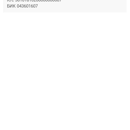
К/с 30101810200000000607
БИК 043601607